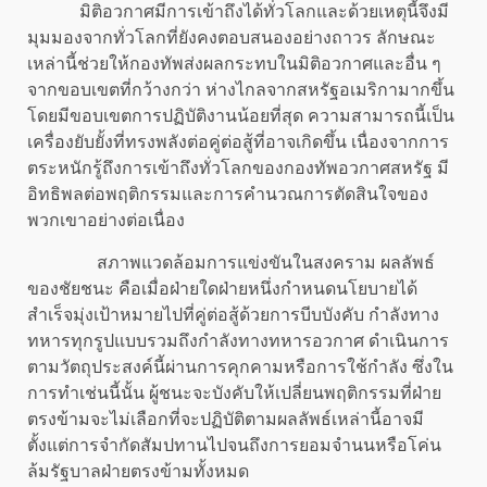
มิติอวกาศมีการเข้าถึงได้ทั่วโลกและด้วยเหตุนี้จึงมี
มุมมองจากทั่วโลกที่ยังคงตอบสนองอย่างถาวร ลักษณะ
เหล่านี้ช่วยให้กองทัพส่งผลกระทบในมิติอวกาศและอื่น ๆ
จากขอบเขตที่กว้างกว่า ห่างไกลจากสหรัฐอเมริกามากขึ้น
โดยมีขอบเขตการปฏิบัติงานน้อยที่สุด ความสามารถนี้เป็น
เครื่องยับยั้งที่ทรงพลังต่อคู่ต่อสู้ที่อาจเกิดขึ้น เนื่องจากการ
ตระหนักรู้ถึงการเข้าถึงทั่วโลกของกองทัพอวกาศสหรัฐ มี
อิทธิพลต่อพฤติกรรมและการคำนวณการตัดสินใจของ
พวกเขาอย่างต่อเนื่อง
สภาพแวดล้อมการแข่งขันในสงคราม ผลลัพธ์
ของชัยชนะ คือเมื่อฝ่ายใดฝ่ายหนึ่งกำหนดนโยบายได้
สำเร็จมุ่งเป้าหมายไปที่คู่ต่อสู้ด้วยการบีบบังคับ กำลังทาง
ทหารทุกรูปแบบรวมถึงกำลังทางทหารอวกาศ ดำเนินการ
ตามวัตถุประสงค์นี้ผ่านการคุกคามหรือการใช้กำลัง ซึ่งใน
การทำเช่นนี้นั้น ผู้ชนะจะบังคับให้เปลี่ยนพฤติกรรมที่ฝ่าย
ตรงข้ามจะไม่เลือกที่จะปฏิบัติตามผลลัพธ์เหล่านี้อาจมี
ตั้งแต่การจำกัดสัมปทานไปจนถึงการยอมจำนนหรือโค่น
ล้มรัฐบาลฝ่ายตรงข้ามทั้งหมด