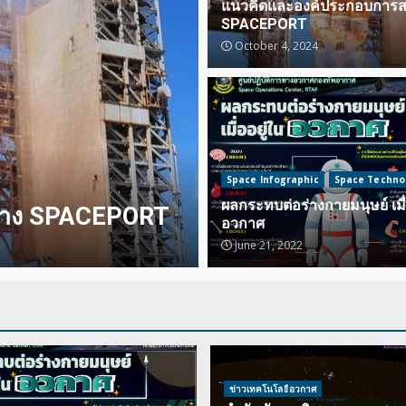
แนวคิดและองค์ประกอบการส
SPACEPORT
October 4, 2024
ข่าวเทคโนโลยีอวกาศ
สำนักพัฒนากิจก
ได้รับดาวเทียม 
Space Infographic
Space Techno
ผลกระทบต่อร่างกายมนุษย์ เมื่
ออยู่ในอวกาศ
ในชั้นวงโคจรรอบ
อวกาศ
จ.อ.ธวัชชัย หันจันทร์
June 21, 2022
June 20, 2
ข่าวเทคโนโลยีอวกาศ