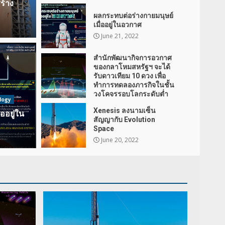
ร้าง
ผลกระทบต่อร่างกายมนุษย์
เมื่ออยู่ในอวกาศ
June 21, 2022
สำนักพัฒนากิจการอวกาศ
ของกลาโหมสหรัฐฯ จะได้
รับดาวเทียม 10 ดวง เพื่อ
ารอวกาศของกลาโหมสหรัฐฯ จะ
ทำการทดลองภารกิจในชั้น
วงโคจรรอบโลกระดับต่ำ
10 ดวง เพื่อทำการทดลองภารกิจ
logy
ข่าวเทคโ
June 20, 2022
Xenesis ลงนามเซ็น
ออยู่ใน
โลกระดับต่ำ
Xen
สัญญากับ Evolution
Space
022
ร.อ.สม
June 20, 2022